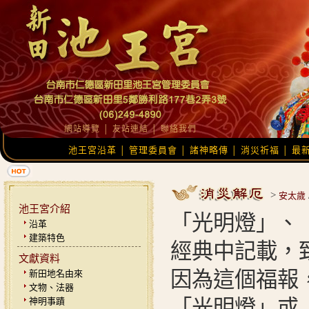
網站導覽
│
友站連結
│
聯絡我們
池王宮沿革
管理委員會
諸神略傳
消災祈福
最
│
│
│
│
>
安太歲
池王宮介紹
「光明燈」、
沿革
建築特色
經典中記載，
文獻資料
因為這個福報
新田地名由來
文物、法器
神明事蹟
「光明燈」或