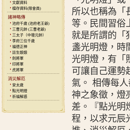
文獻資料
檔存資料(限會員)
所以也稱為「
諸神略傳
等。民間習俗
池府千歲 (池府老王爺)
三曹元帥 (三曹老爺)
就是所謂的「
三太子（中壇元帥）
李府三位千歲
盞光明燈，時
福德正神
註生娘娘
光明燈，有「
劍將軍
印將軍
可讓自己運勢
虎將軍
消災解厄
氣。 相傳每
安太歲
點光明燈
神之象徵，燈
祈福解惑
差。『點光明
程，以求元辰