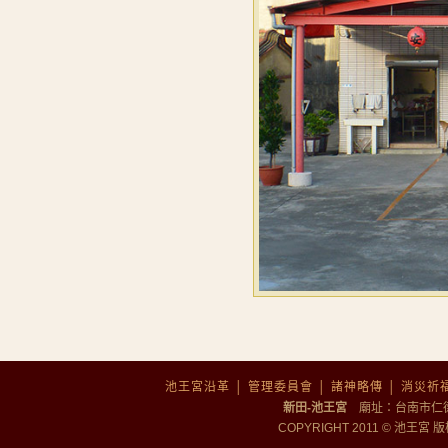
池王宮沿革
│
管理委員會
│
諸神略傳
│
消災祈
新田-池王宮
廟址：台南市仁德區勝
COPYRIGHT 2011 © 池王宮