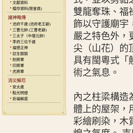
文獻資料
檔存資料(限會員)
雙龍奪珠、福
諸神略傳
飾以守護廟宇
池府千歲 (池府老王爺)
三曹元帥 (三曹老爺)
嚴之特色外，
三太子（中壇元帥）
李府三位千歲
尖（山花）的
福德正神
註生娘娘
具有閩粵式「
劍將軍
印將軍
術之氣息。
虎將軍
消災解厄
安太歲
點光明燈
內之柱梁構造
祈福解惑
體上的屋架，
彩繪刷染，木