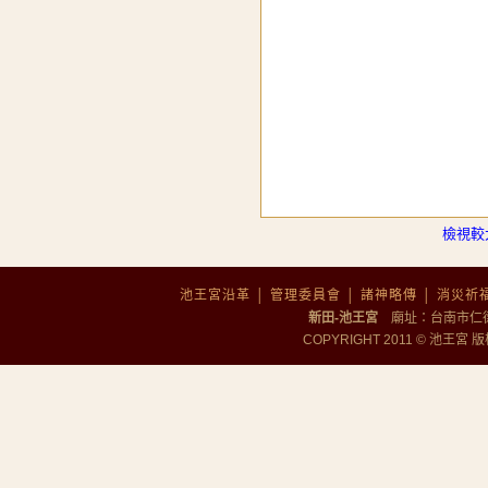
檢視較
池王宮沿革
│
管理委員會
│
諸神略傳
│
消災祈
新田-池王宮
廟址：台南市仁德區勝
COPYRIGHT 2011 © 池王宮