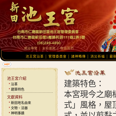
網站導覽
│
友站連結
│
聯絡我們
池王宮沿革
管理委員會
諸神略傳
消災祈福
最
│
│
│
│
池王宮介紹
建築特色：
沿革
建築特色
本宮現今之廟
文獻資料
式」風格，屋
新田地名由來
文物、法器
神明事蹟
式，並以剪黏