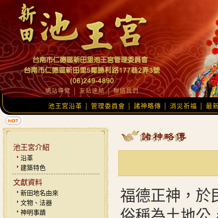
網站導覽
│
友站連結
│
聯絡我們
池王宮沿革
管理委員會
諸神略傳
消災祈福
最
│
│
│
│
池王宮介紹
沿革
建築特色
文獻資料
福德正神，於
新田地名由來
文物、法器
俗稱為土地公
神明事蹟