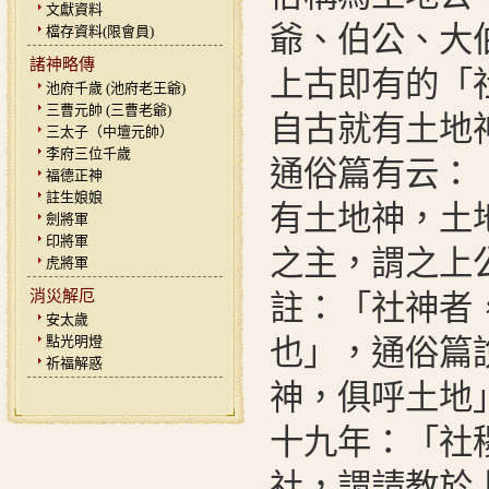
文獻資料
爺、伯公、大
檔存資料(限會員)
諸神略傳
上古即有的「
池府千歲 (池府老王爺)
三曹元帥 (三曹老爺)
自古就有土地
三太子（中壇元帥）
李府三位千歲
通俗篇有云：
福德正神
註生娘娘
有土地神，土
劍將軍
印將軍
之主，謂之上
虎將軍
消災解厄
註：「社神者
安太歲
點光明燈
也」，通俗篇
祈福解惑
神，俱呼土地
十九年：「社
社，謂請教於