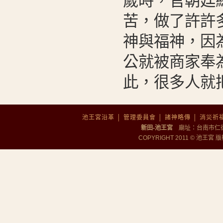
歲時，官朝廷
苦，做了許許
神與福神，因
公就被商家奉
此，很多人就
池王宮沿革
│
管理委員會
│
諸神略傳
│
消災祈
新田-池王宮
廟址：台南市仁德區勝
COPYRIGHT 2011 © 池王宮