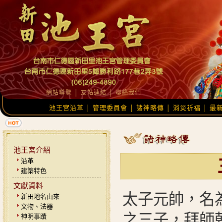
網站導覽
│
友站連結
│
聯絡我們
池王宮沿革
管理委員會
諸神略傳
消災祈福
最
│
│
│
│
池王宮介紹
沿革
建築特色
文獻資料
太子元帥，名
新田地名由來
文物、法器
之三子，拜師
神明事蹟