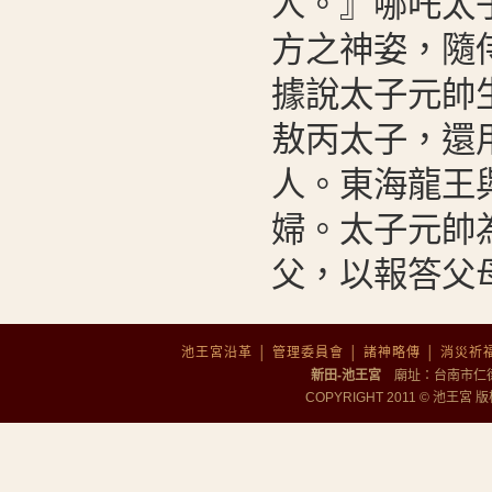
人。』哪吒太
方之神姿，隨
據說太子元帥
敖丙太子，還
人。東海龍王
婦。太子元帥
父，以報答父
池王宮沿革
│
管理委員會
│
諸神略傳
│
消災祈
新田-池王宮
廟址：台南市仁德區勝
COPYRIGHT 2011 © 池王宮