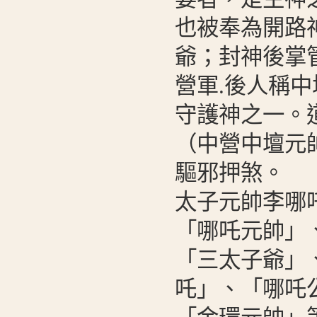
也被奉為開路
爺；封神後掌
營軍.後人稱中
守護神之一。
（中營中壇元
驅邪押煞。
太子元帥李哪
「哪吒元帥」
「三太子爺」
吒」、「哪吒