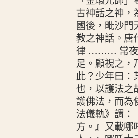
「金環元帥」
古神話之神，
國後，毗沙門
教之神話。唐
律 ……… 
足。顧視之，
此？少年曰：
也，以護法之
護佛法，而為
法儀軌》謂：
方。』又載哪