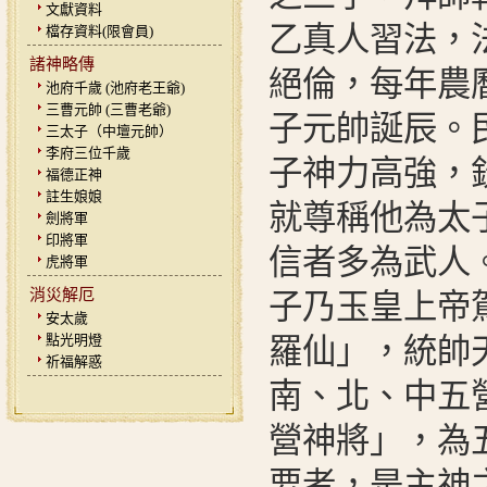
文獻資料
乙真人習法，
檔存資料(限會員)
諸神略傳
絕倫，每年農
池府千歲 (池府老王爺)
三曹元帥 (三曹老爺)
子元帥誕辰。
三太子（中壇元帥）
李府三位千歲
子神力高強，
福德正神
註生娘娘
就尊稱他為太
劍將軍
印將軍
信者多為武人
虎將軍
消災解厄
子乃玉皇上帝
安太歲
點光明燈
羅仙」，統帥
祈福解惑
南、北、中五
營神將」，為
要者，是主神