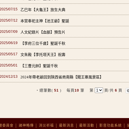
2025/07/15
乙巳年【大龜王】放生大典
2025/07/12
本宮奉祀主神【池王爺】聖誕
2025/07/09
人文紀錄片【血脈】預告片
2025/06/19
【李府三位千歲】聖誕千秋
2025/05/17
文朱殿【李托塔天王】祝壽
2025/05/01
【三曹元帥】聖誕千秋
2024/12/13
2024年帶老爺回到陝西省商南縣【闖王寨風景區】
‧總筆數(
) 每頁
筆 第
頁/共
頁
51
10
6
理委員會
│
諸神略傳
│
消災祈福
│
最新消息
│
最新活動
│
影音功能系統
│