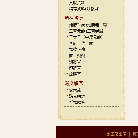
文獻資料
檔存資料(限會員)
諸神略傳
池府千歲 (池府老王爺)
三曹元帥 (三曹老爺)
三太子（中壇元帥）
李府三位千歲
福德正神
註生娘娘
劍將軍
印將軍
虎將軍
消災解厄
安太歲
點光明燈
祈福解惑
池王宮沿革
│
管