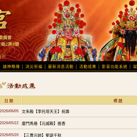
我們
諸神略傳
消災祈福
最新消息活動
活動成果
影音功能系統
│
│
│
│
│
│
日 期
標 題
2026/06/05
文朱殿【李托塔天王】祝壽
2026/05/22
廈門馬巷【元威殿】進香
2026/05/20
【三曹元帥】聖誕千秋