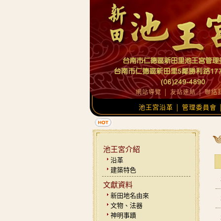
網站導覽
│
友站連結
│
聯絡
池王宮沿革
管理委員會
│
池王宮介紹
沿革
建築特色
文獻資料
新田地名由來
文物、法器
神明事蹟