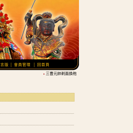
留言版
會員管理
回首頁
│
│
三曹元帥剃面換袍，農曆12月21日覆靈開光。
池王