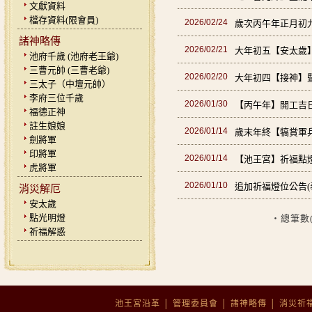
文獻資料
檔存資料(限會員)
2026/02/24
歲次丙午年正月初
諸神略傳
2026/02/21
大年初五【安太歲
池府千歲 (池府老王爺)
三曹元帥 (三曹老爺)
2026/02/20
大年初四【接神】
三太子（中壇元帥）
李府三位千歲
2026/01/30
【丙午年】開工吉
福德正神
註生娘娘
2026/01/14
歲末年終【犒賞軍
劍將軍
印將軍
2026/01/14
【池王宮】祈福點
虎將軍
2026/01/10
追加祈福燈位公告(
消災解厄
安太歲
點光明燈
‧總筆數
祈福解惑
池王宮沿革
│
管理委員會
│
諸神略傳
│
消災祈