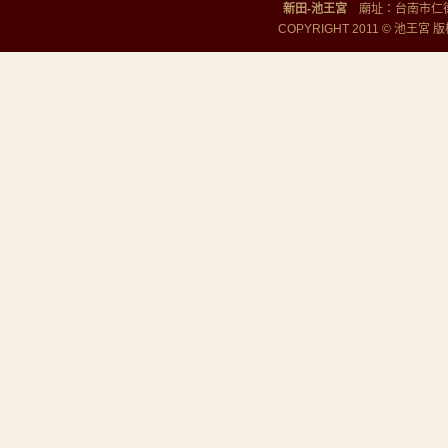
新田-池王宮
廟址：台南市仁德區勝
COPYRIGHT 2011 © 池王宮