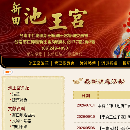
網站導覽
│
友站連結
│
聯絡我們
池王宮沿革
管理委員會
諸神略傳
消災祈福
最
│
│
│
│
池王宮介紹
沿革
日 期
建築特色
2026/07/14
本宮主神【池府千
文獻資料
新田地名由來
2026/06/16
【李府三位千歲】
文物、法器
神明事蹟
2026/05/06
【三曹元帥】聖誕