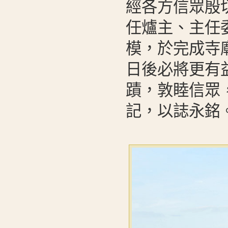
經各方信眾殷
任爐主、主任
模，於完成寺
日後必將更有
蹟，敦睦信眾
記，以誌永銘