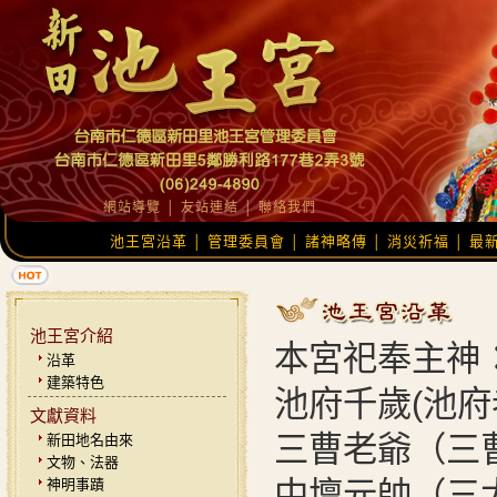
網站導覽
│
友站連結
│
聯絡我們
池王宮沿革
管理委員會
諸神略傳
消災祈福
最
│
│
│
│
池王宮介紹
本宮祀奉主神
沿革
建築特色
池府千歲(池
文獻資料
三曹老爺（三
新田地名由來
文物、法器
神明事蹟
中壇元帥（三