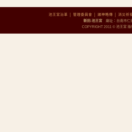
池王宮沿革
│
管理委員會
│
諸神略傳
│
消災祈
新田-池王宮
廟址：台南市仁德區勝
COPYRIGHT 2011 © 池王宮