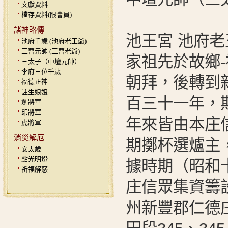
文獻資料
檔存資料(限會員)
諸神略傳
池王宮 池府老
池府千歲 (池府老王爺)
三曹元帥 (三曹老爺)
家祖先於故鄉
三太子（中壇元帥）
李府三位千歲
朝拜，後轉到新
福德正神
註生娘娘
百三十一年，
劍將軍
印將軍
年來皆由本庄
虎將軍
消災解厄
期擲杯選爐主
安太歲
點光明燈
據時期（昭和
祈福解惑
庄信眾集資籌
州新豐郡仁德