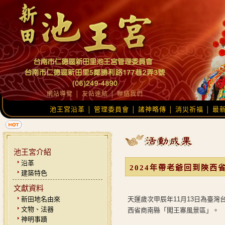
網站導覽
│
友站連結
│
聯絡我們
池王宮沿革
管理委員會
諸神略傳
消災祈福
最
│
│
│
│
池王宮介紹
沿革
2024年帶老爺回到陝西
建築特色
文獻資料
新田地名由來
天運歲次甲辰年11月13日為臺
文物、法器
西省商南縣「闖王寨風景區」。
神明事蹟