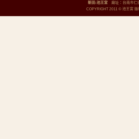
新田-池王宮
廟址：台南市仁德區勝
COPYRIGHT 2011 © 池王宮