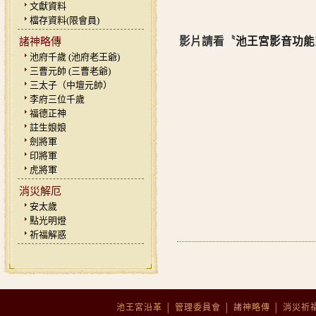
文獻資料
檔存資料(限會員)
影片請看〝
池王宮影音功能
諸神略傳
池府千歲 (池府老王爺)
三曹元帥 (三曹老爺)
三太子（中壇元帥）
李府三位千歲
福德正神
註生娘娘
劍將軍
印將軍
虎將軍
消災解厄
安太歲
點光明燈
祈福解惑
池王宮沿革
│
管理委員會
│
諸神略傳
│
消災祈