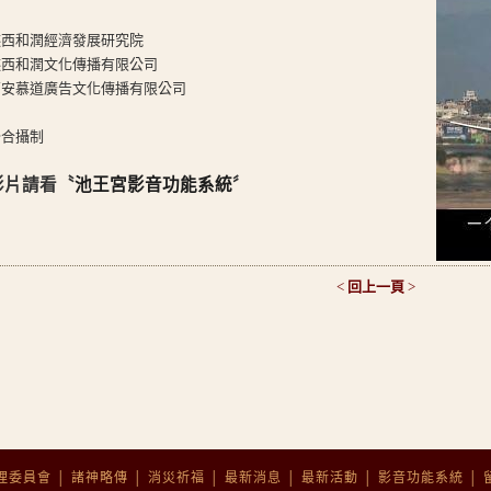
陝西和潤經濟發展研究院
陝西和潤文化傳播有限公司
西安慕道廣告文化傳播有限公司
聯合攝制
影片請看〝
池王宮影音功能系統
〞
<
回上一頁
>
理委員會
│
諸神略傳
│
消災祈福
│
最新消息
│
最新活動
│
影音功能系統
│