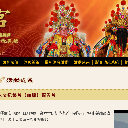
我們
諸神略傳
消災祈福
最新消息活動
活動成果
影音功能系統
│
│
│
│
│
│
人文紀錄片【血脈】預告片
天運歲次甲辰年11月初9日為本宮信徒帶老爺回到陝西省橫山縣龍眼溝
謁祖，陝北大順尊王祭祖記錄片。