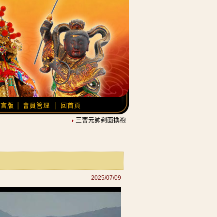
留言版
會員管理
回首頁
│
│
三曹元帥剃面換袍，農曆12月21日覆靈開光。
池王
2025/07/09