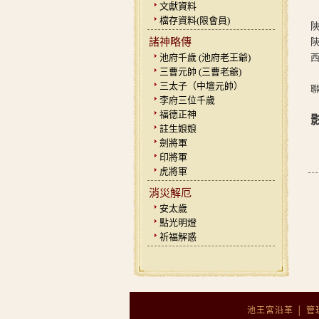
文獻資料
檔存資料(限會員)
諸神略傳
池府千歲 (池府老王爺)
三曹元帥 (三曹老爺)
三太子（中壇元帥）
李府三位千歲
福德正神
註生娘娘
劍將軍
印將軍
虎將軍
消災解厄
安太歲
點光明燈
祈福解惑
池王宮沿革
│
管