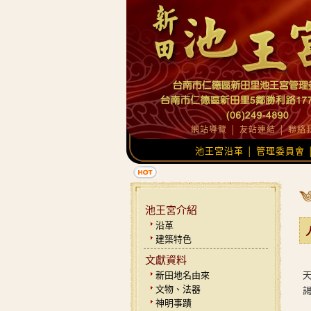
網站導覽
│
友站連結
│
聯絡
池王宮沿革
管理委員會
│
池王宮介紹
沿革
建築特色
文獻資料
新田地名由來
文物、法器
神明事蹟