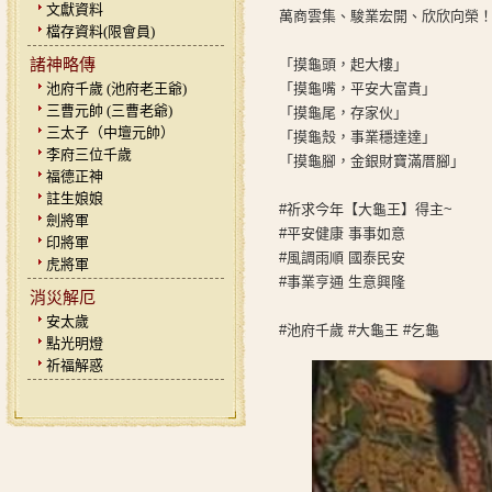
文獻資料
萬商雲集、駿業宏開、欣欣向榮
檔存資料(限會員)
諸神略傳
「摸龜頭，起大樓」
池府千歲 (池府老王爺)
「摸龜嘴，平安大富貴」
三曹元帥 (三曹老爺)
「摸龜尾，存家伙」
三太子（中壇元帥）
「摸龜殼，事業穩達達」
李府三位千歲
「摸龜腳，金銀財寶滿厝腳」
福德正神
註生娘娘
#祈求今年【大龜王】得主~
劍將軍
#平安健康 事事如意
印將軍
#風調雨順 國泰民安
虎將軍
#事業亨通 生意興隆
消災解厄
安太歲
#池府千歲 #大龜王 #乞龜
點光明燈
祈福解惑