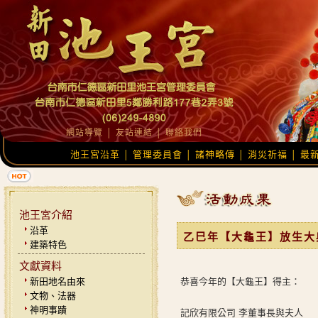
網站導覽
│
友站連結
│
聯絡我們
池王宮沿革
管理委員會
諸神略傳
消災祈福
最
│
│
│
│
池王宮介紹
沿革
乙巳年【大龜王】放生大
建築特色
文獻資料
新田地名由來
恭喜今年的【大龜王】得主：
文物、法器
神明事蹟
記欣有限公司 李董事長與夫人