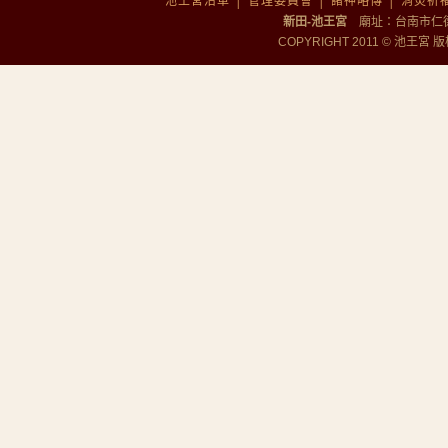
池王宮沿革
│
管理委員會
│
諸神略傳
│
消災祈
新田-池王宮
廟址：台南市仁德區勝
COPYRIGHT 2011 © 池王宮