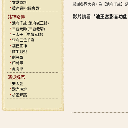
文獻資料
感謝各界大德，為【池府千歲】
檔存資料(限會員)
影片請看〝
池王宮影音功能
諸神略傳
池府千歲 (池府老王爺)
三曹元帥 (三曹老爺)
三太子（中壇元帥）
李府三位千歲
福德正神
註生娘娘
劍將軍
印將軍
虎將軍
消災解厄
安太歲
點光明燈
祈福解惑