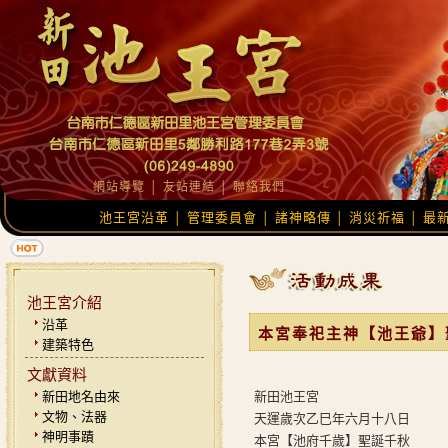
網站導覽
│
友站連結
│
聯絡我們
池王宮沿革
管理委員會
諸神略傳
消災祈福
最
│
│
│
│
池王宮介紹
沿革
本宮奉祀主神【池王爺】
建築特色
文獻資料
新田地名由來
新田池王宮
文物、法器
天運歲次乙巳年六月十八日
神明事蹟
本宮【池府千歲】聖誕千秋