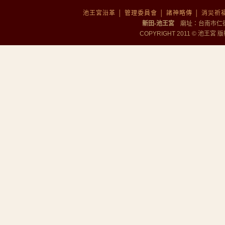
池王宮沿革
│
管理委員會
│
諸神略傳
│
消災祈
新田-池王宮
廟址：台南市仁德區勝
COPYRIGHT 2011 © 池王宮