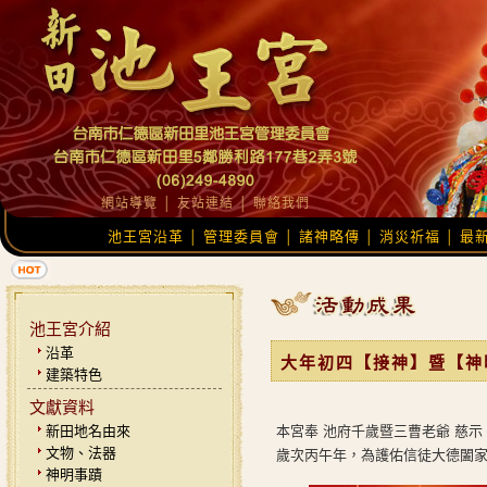
網站導覽
│
友站連結
│
聯絡我們
池王宮沿革
管理委員會
諸神略傳
消災祈福
最
│
│
│
│
池王宮介紹
沿革
大年初四【接神】暨【神
建築特色
文獻資料
新田地名由來
本宮奉 池府千歲暨三曹老爺 慈示
文物、法器
歲次丙午年，為護佑信徒大德闔
神明事蹟