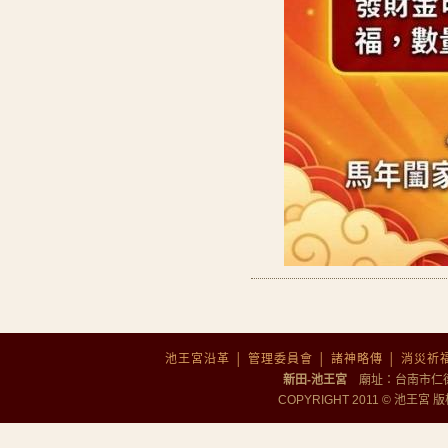
池王宮沿革
│
管理委員會
│
諸神略傳
│
消災祈
新田-池王宮
廟址：台南市仁德區勝
COPYRIGHT 2011 © 池王宮