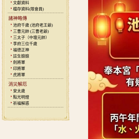
文獻資料
檔存資料(限會員)
諸神略傳
池府千歲 (池府老王爺)
三曹元帥 (三曹老爺)
三太子（中壇元帥）
李府三位千歲
福德正神
註生娘娘
劍將軍
印將軍
虎將軍
消災解厄
安太歲
點光明燈
祈福解惑