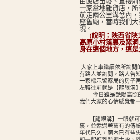
由飯店出發、直接前
一家當地雜貨店，所
前走兩公里溝岔內，
座舊廟，當時我們大
現。
(
說明：陜西省陜
高原小村落裏及窯洞
身在這個地方，這是
大家上車繼續依所詢問
有路人並詢問，路人告
一家標示警察局的房子
左轉往前就是【龍眼溝
今日雖是艷陽高照
我們大家的心情感覺都
【龍眼溝】一眼就可
裏，並還過著舊有的傳
年代已久，廟內已有些
即一起進到新廟大殿，隨