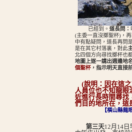
已經到。
道長問：
(主委一直沒擲聖杯)，
中有點疑問，道長再問
是在其它村落裏，對此
北四個方向尋找擲杯也
地圖上逐一講出週邊地名
個聖杯
，指示明天直接
(
說明：因在這之
人員位也不知龍眼
近進行長時間尋找
們目的地所在，這
【橫山縣龍
第三天
12
月14日