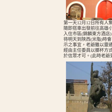
第一天12月12日所有
隨即搭車出發前往高雄
入住市區(錦麟東方酒店
待明天到陜西(米脂)時
示之事宜，老爺雖以靈
經由主任委員以擲杯方
於信眾才可。(此時老爺