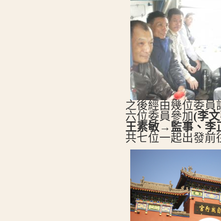
之後經由幾位委員討
六位委員參加
(李
王素敏→監事、李
共七位一起出發前