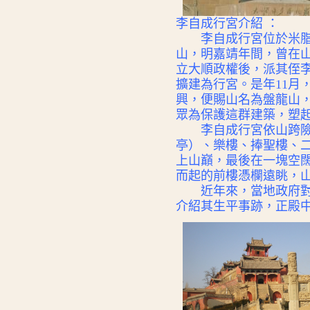
李自成行宮介紹 ：
李自成行宮位於米脂縣
山，明嘉靖年間，曾在山
立大順政權後，派其侄
擴建為行宮。是年11月
興，便賜山名為盤龍山
眾為保護這群建築，
李自成行宮依山跨險，
亭）
、樂樓、捧聖樓、
上山
巔，最後在一塊空
而起
的前樓憑欄遠眺，
近年來，當地政府對行
介紹其生平事跡，正殿