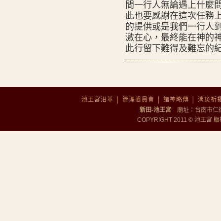
間一行人無論遇上什麼
此也要感謝在這次任務
的提供或是我們一行人
激在心，最終能在神的
此行留下難得及難忘的
池王宮沿革
│
管理委員會
│
諸神略傳
│
消災祈
新田-池王宮
廟址：台南市仁德區勝
COPYRIGHT 2011 © 池王宮