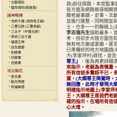
文獻資料
員)前往探路，本宮監事
檔存資料(限會員)
各方面及網路搜尋相關
關老爺事蹟、史事、文獻
諸神略傳
並進行匯整，同時間並
池府千歲 (池府老王爺)
三曹元帥 (三曹老爺)
士，也多一一的聯絡上(
三太子（中壇元帥）
李志強先生
協助最多，
李府三位千歲
考，但初步大陸方面告
福德正神
無有地方廟或家廟，甚至
註生娘娘
已準備好的地方地圖請(
劍將軍
方(李家坪村)尋找，並
印將軍
尊王』
，後為再更詳細
虎將軍
來指示，老爺為表慎重
消災解厄
所有信徒多驚訝不已，多
安太歲
駕，
(
大順尊王降駕時，
點光明燈
無回應，此時才發現大
祈福解惑
明確指示地圖上(李家坪
王，大順尊王是我們老爺
確的指示，在場所有信
心大增。