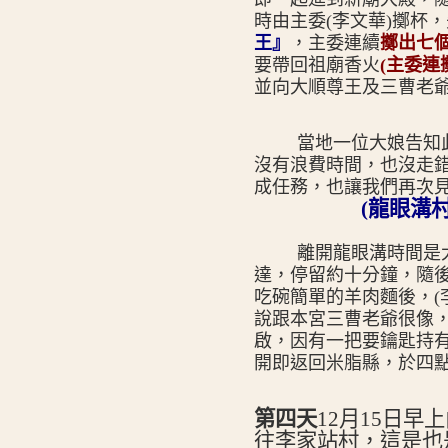
時由主委(李文華)擲杯
王』
，主委連續
擲出七
要帶回祖廟香火
(
主委連
並向大順尊王及三曹老
當地一位大娘告知
沒有浪費時間，也沒走
成任務，也讓我們再次
(
龍眼溝
離開龍眼溝時間是
達，停留約十分鐘，隨
吃碗簡單的羊肉麵後，(
說跟本宮三曹老爺很像
啟，因有一把要鑰匙持
開即返回米脂縣，於四
第四天
12
月15日
早上
往李家站村，這是也