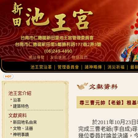
網站導覽
│
友站連結
│
聯絡我們
池王宮沿革
管理委員會
諸神略傳
消災祈福
最
│
│
│
│
池王宮介紹
沿革
尋三曹元帥【老爺】根基
建築特色
文獻資料
於2011年10月2
新田地名由來
文物、法器
完成三曹老爺(李自成)
神明事蹟
幾位委員討論並決議，今