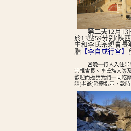
第二天
12
月13
於13點59分到(陜
生和李氏宗親會長
脂
【李自成行宮】
當晚一行人入住米
宗親會長、李氏族人等
歡迎而邀請我們一同吃
請(老爺)降靈指示，歇時