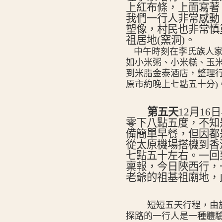
上紅布條，上面寫著
我們一行人非常感動
塑像，村民也非常慎
祖居地(窯洞)。
中午時刻在李氏族人家
如小米粥、小米糕、玉
到米脂金泰酒店，整理
原市約晚上七點五十分)
第五天
12
月16日
零下八點五度，不知
備簡單早餐，但因都
從太原機場搭機到香
七點五十左右。一回
稟報，今日陜西行，
老爺的祖基祖廟地，
短短五天行程，由
探路的一行人是一種體