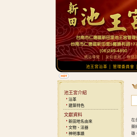
網站導覽
│
友站連結
│
聯絡
池王宮沿革
管理委員會
│
池王宮介紹
沿革
建築特色
文獻資料
在
新田地名由來
藥
文物、法器
雄
神明事蹟