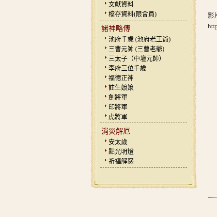
文獻資料
檔存資料(限會員)
影
htt
諸神略傳
池府千歲 (池府老王爺)
三曹元帥 (三曹老爺)
三太子（中壇元帥）
李府三位千歲
福德正神
註生娘娘
劍將軍
印將軍
虎將軍
消災解厄
安太歲
點光明燈
祈福解惑