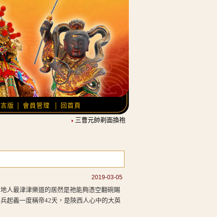
留言版
會員管理
回首頁
│
│
三曹元帥剃面換袍，農曆12月21日覆靈開光。
池王
2019-03-05
當地人最津津樂道的居然是祂能夠憑空翻碗賜
兵起義一度稱帝42天，是陝西人心中的大英