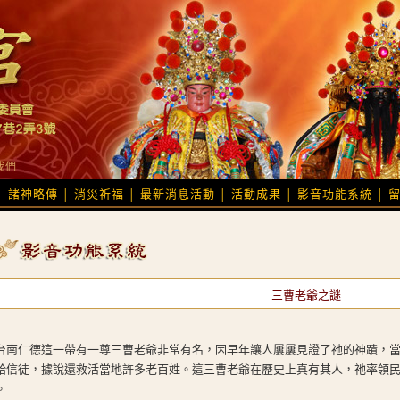
我們
諸神略傳
消災祈福
最新消息活動
活動成果
影音功能系統
│
│
│
│
│
│
三曹老爺之謎
台南仁德這一帶有一尊三曹老爺非常有名，因早年讓人屢屢見證了祂的神蹟，
給信徒，據說還救活當地許多老百姓。這三曹老爺在歷史上真有其人，祂率領民
。