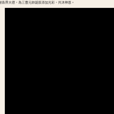
謝各界大德，為三曹元帥誕辰添加光彩，共沐神恩。