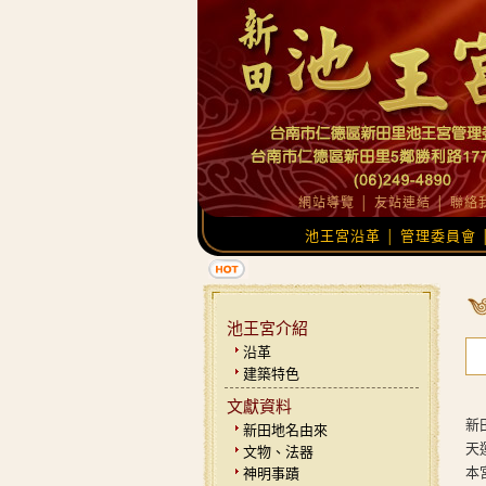
網站導覽
│
友站連結
│
聯絡
池王宮沿革
管理委員會
│
池王宮介紹
沿革
建築特色
文獻資料
新
新田地名由來
天
文物、法器
本
神明事蹟