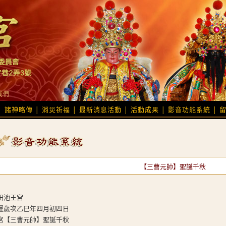
我們
諸神略傳
消災祈福
最新消息活動
活動成果
影音功能系統
│
│
│
│
│
│
【三曹元帥】聖誕千秋
田池王宮
運歲次乙巳年四月初四日
宮【三曹元帥】聖誕千秋