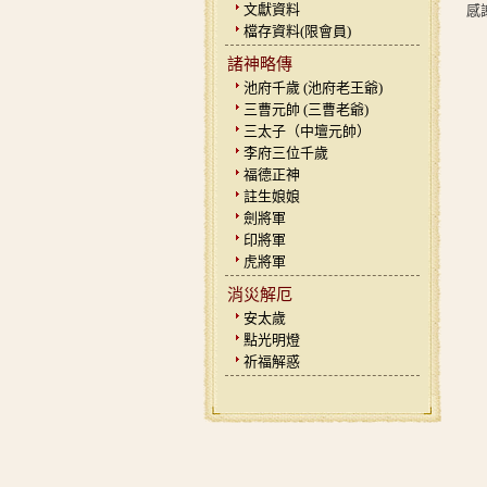
文獻資料
感
檔存資料(限會員)
諸神略傳
池府千歲 (池府老王爺)
三曹元帥 (三曹老爺)
三太子（中壇元帥）
李府三位千歲
福德正神
註生娘娘
劍將軍
印將軍
虎將軍
消災解厄
安太歲
點光明燈
祈福解惑