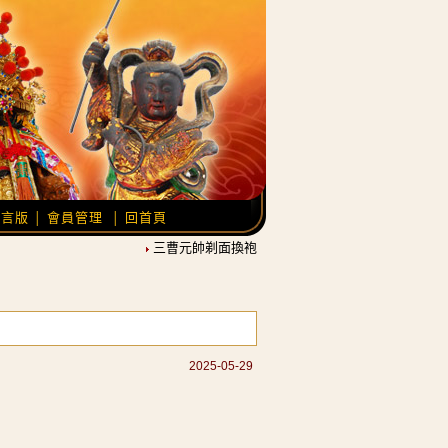
留言版
會員管理
回首頁
│
│
三曹元帥剃面換袍，農曆12月21日覆靈開光。
池王
2025-05-29