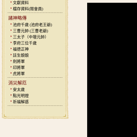
文獻資料
檔存資料(限會員)
諸神略傳
池府千歲 (池府老王爺)
三曹元帥 (三曹老爺)
三太子（中壇元帥）
李府三位千歲
福德正神
註生娘娘
劍將軍
印將軍
虎將軍
消災解厄
安太歲
點光明燈
祈福解惑