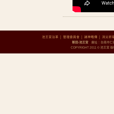
池王宮沿革
│
管理委員會
│
諸神略傳
│
消災祈
新田-池王宮
廟址：台南市仁德區勝
COPYRIGHT 2011 © 池王宮