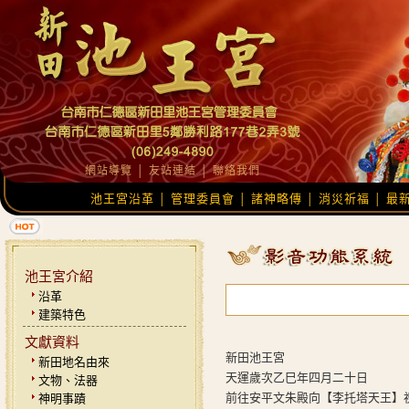
網站導覽
│
友站連結
│
聯絡我們
池王宮沿革
管理委員會
諸神略傳
消災祈福
最
│
│
│
│
池王宮介紹
沿革
建築特色
文獻資料
新田池王宮
新田地名由來
天運歲次乙巳年四月二十日
文物、法器
前往安平文朱殿向【李托塔天王】
神明事蹟