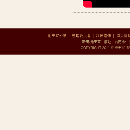
池王宮沿革
│
管理委員會
│
諸神略傳
│
消災祈
新田-池王宮
廟址：台南市仁德區勝
COPYRIGHT 2011 © 池王宮