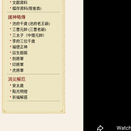
文獻資料
檔存資料(限會員)
諸神略傳
池府千歲 (池府老王爺)
三曹元帥 (三曹老爺)
三太子（中壇元帥）
李府三位千歲
福德正神
註生娘娘
劍將軍
印將軍
虎將軍
消災解厄
安太歲
點光明燈
祈福解惑