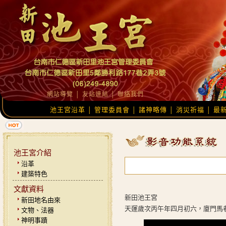
網站導覽
│
友站連結
│
聯絡我們
池王宮沿革
管理委員會
諸神略傳
消災祈福
最
│
│
│
│
池王宮介紹
沿革
建築特色
文獻資料
新田池王宮
新田地名由來
天運歲次丙午年四月初六，廈門馬
文物、法器
神明事蹟