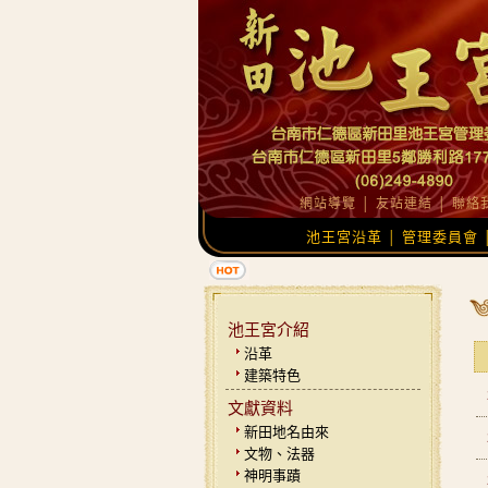
網站導覽
│
友站連結
│
聯絡
池王宮沿革
管理委員會
│
池王宮介紹
沿革
建築特色
文獻資料
新田地名由來
文物、法器
神明事蹟