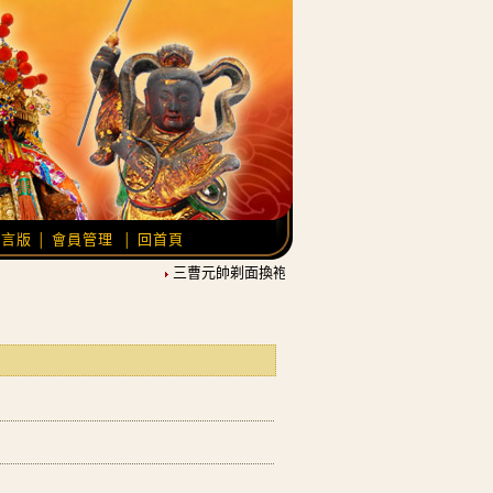
留言版
會員管理
回首頁
│
│
三曹元帥剃面換袍，農曆12月21日覆靈開光。
池王