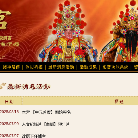
我們
諸神略傳
消災祈福
最新消息活動
活動成果
影音功能系統
│
│
│
│
│
│
日 期
標 題
2025/08/18
本宮 【中元普度】開始報名
2025/07/09
人文紀錄片【血脈】預告片
2025/07/07
改選下任爐主