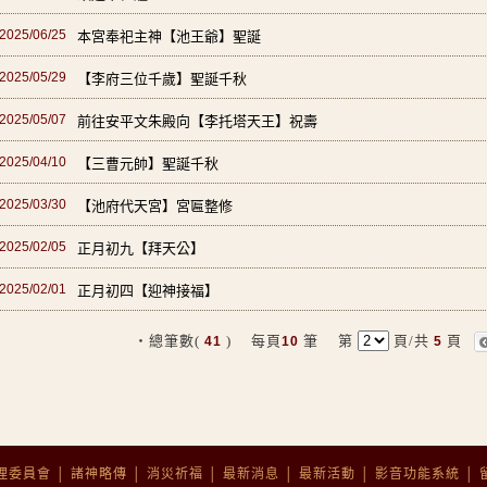
2025/06/25
本宮奉祀主神【池王爺】聖誕
2025/05/29
【李府三位千歲】聖誕千秋
2025/05/07
前往安平文朱殿向【李托塔天王】祝壽
2025/04/10
【三曹元帥】聖誕千秋
2025/03/30
【池府代天宮】宮匾整修
2025/02/05
正月初九【拜天公】
2025/02/01
正月初四【迎神接福】
‧總筆數(
) 每頁
筆 第
頁/共
頁
41
10
5
理委員會
│
諸神略傳
│
消災祈福
│
最新消息
│
最新活動
│
影音功能系統
│