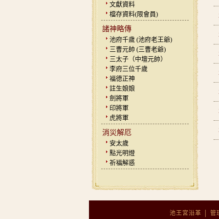
文獻資料
檔存資料(限會員)
諸神略傳
池府千歲 (池府老王爺)
三曹元帥 (三曹老爺)
三太子（中壇元帥）
李府三位千歲
福德正神
註生娘娘
劍將軍
印將軍
虎將軍
消災解厄
安太歲
點光明燈
祈福解惑
池王宮沿革
│
管