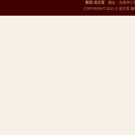
新田-池王宮
廟址：台南市仁德區勝
COPYRIGHT 2011 © 池王宮