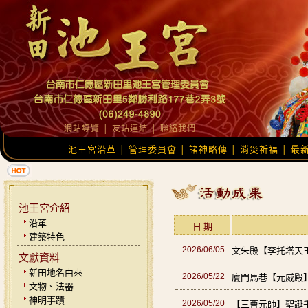
網站導覽
│
友站連結
│
聯絡我們
池王宮沿革
管理委員會
諸神略傳
消災祈福
最
│
│
│
│
池王宮介紹
沿革
日 期
建築特色
2026/06/05
文朱殿【李托塔天
文獻資料
新田地名由來
2026/05/22
廈門馬巷【元威殿
文物、法器
神明事蹟
2026/05/20
【三曹元帥】聖誕