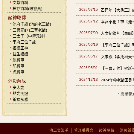
文獻資料
檔存資料(限會員)
2025/07/15
乙巳年【大龜王】
諸神略傳
2025/07/12
本宮奉祀主神【池
池府千歲 (池府老王爺)
三曹元帥 (三曹老爺)
2025/07/09
人文紀錄片【血脈
三太子（中壇元帥）
李府三位千歲
2025/06/19
【李府三位千歲】
福德正神
註生娘娘
2025/05/17
文朱殿【李托塔天
劍將軍
印將軍
2025/05/01
【三曹元帥】聖誕
虎將軍
2024/12/13
2024年帶老爺回
消災解厄
安太歲
點光明燈
‧總筆數
祈福解惑
池王宮沿革
│
管理委員會
│
諸神略傳
│
消災祈